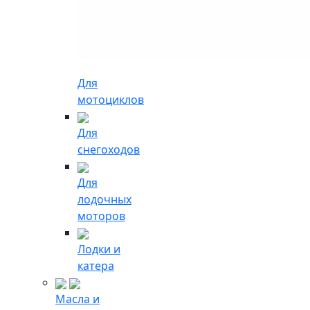
Для
мотоциклов
Для
снегоходов
Для
лодочных
моторов
Лодки и
катера
Масла и