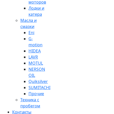
моторов
Лодки и
катера
Масла и
смазки
Eni
G-
motion
HIDEA
LAVR
MOTUL
NERSON
OIL
Quiksilver
SUMITACHI
Прочие
Техника с
пробегом
Контакты