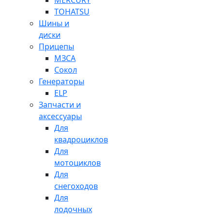
MERCURY
TOHATSU
Шины и
диски
Прицепы
МЗСА
Сокол
Генераторы
ELP
Запчасти и
аксессуары
Для
квадроциклов
Для
мотоциклов
Для
снегоходов
Для
лодочных